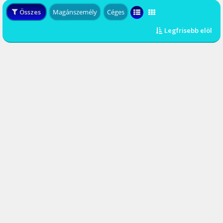
Összes
Magánszemély
Céges
Legfrisebb elöl