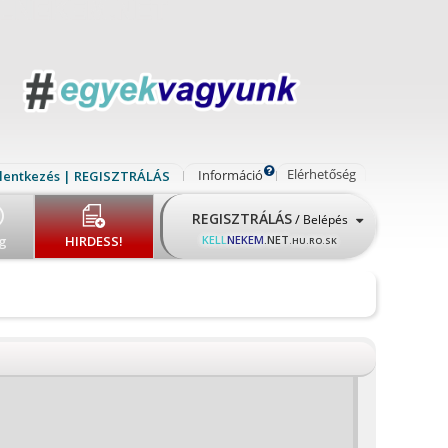
Elérhetőség
Információ
lentkezés | REGISZTRÁLÁS
REGISZTRÁLÁS
/
Belépés
g
HIRDESS!
KELL
NEKEM
.NET
.HU.RO.SK