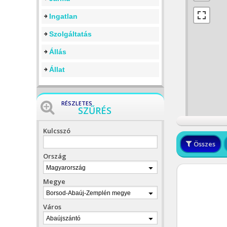
Ingatlan
Szolgáltatás
Állás
Állat
RÉSZLETES
SZŰRÉS
Kulcsszó
Összes
Ország
Magyarország
Megye
Borsod-Abaúj-Zemplén megye
Város
Abaújszántó