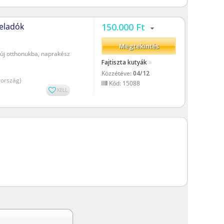
150.000 Ft
eladók
Megtekintés
új otthonukba, naprakész
Fajtiszta kutyák
Közzétéve:
04/12
ország)
Kód: 15088
KELL