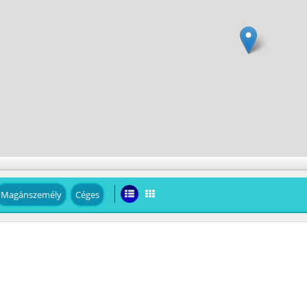
Magánszemély
Céges