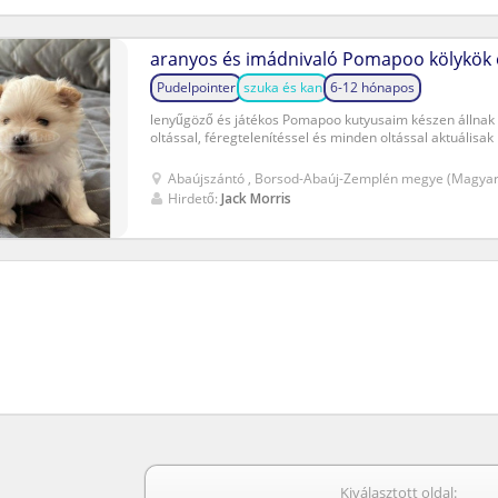
aranyos és imádnivaló Pomapoo kölykök 
Pudelpointer
szuka és kan
6-12 hónapos
lenyűgöző és játékos Pomapoo kutyusaim készen állnak 
oltással, féregtelenítéssel és minden oltással aktuálisak
Abaújszántó , Borsod-Abaúj-Zemplén megye (Magyar
Hirdető:
Jack Morris
Kiválasztott oldal: