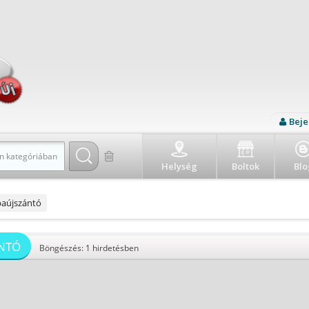
Beje
n kategóriában
Helység
Boltok
Blo
aújszántó
NTÓ
Böngészés: 1 hirdetésben