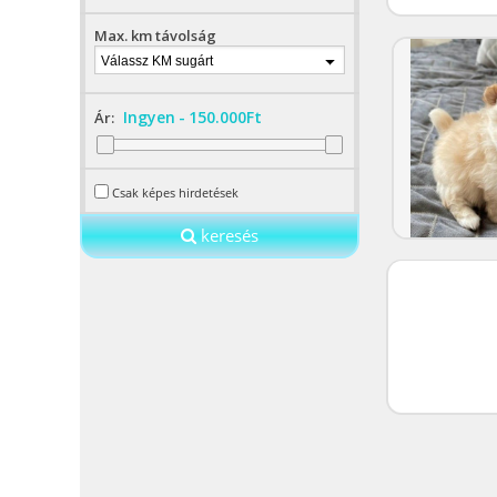
Max. km távolság
Válassz KM sugárt
Ingyen
-
150.000Ft
Ár:
Csak képes hirdetések
keresés