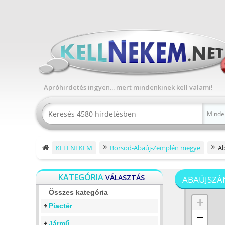
Apróhirdetés ingyen... mert mindenkinek kell valami!
Minde
KELLNEKEM
Borsod-Abaúj-Zemplén megye
Ab
KATEGÓRIA
VÁLASZTÁS
ABAÚJSZÁ
Összes kategória
+
Piactér
−
Jármű