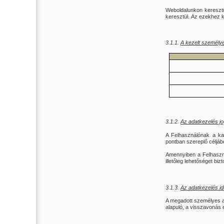
Weboldalunkon keresztül
keresztül.
Az ezekhez ka
3.1.1.
A kezelt személye
3.1.2.
Az adatkezelés jo
A Felhasználónak a kap
pontban szereplő céljáb
Amennyiben a Felhasznál
illetőleg lehetőséget biz
3.1.3.
Az adatkezelés i
A megadott személyes ad
alapuló, a visszavonás e