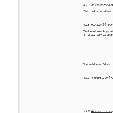
3.1.4.
Az adatkezelés m
Elektronikus formában.
3.1.5.
Felhasználók egy
Tekintettel arra, hogy 
a Felhasználók az egymá
Weboldalunkon felhaszná
3.2.1.
A kezelt személye
3.2.2.
Az adatkezelés jo