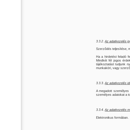
3.3.2.
Az adatkezelés jo
Szerződés teljesítése, 
Ha a hirdetést feladó f
Mindkét fél jogos érde
tájékoztatást tudjunk n
munkaköri, vagy szerződ
3.3.3.
Az adatkezelés i
A megadott személyes a
személyes adatokat a to
3.3.4.
Az adatkezelés m
Elektronikus formában.