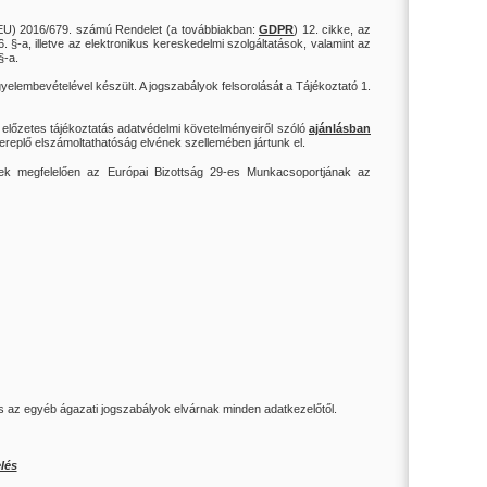
 (EU) 2016/679. számú Rendelet (a továbbiakban:
GDPR
) 12. cikke,
az
6. §-a, illetve
az elektronikus kereskedelmi szolgáltatások, valamint az
 §-a
.
elembevételével készült. A jogszabályok felsorolását a Tájékoztató 1.
előzetes tájékoztatás adatvédelmi követelményeiről szóló
ajánlásban
ereplő elszámoltathatóság elvének szellemében jártunk el.
nek megfelelően az Európai Bizottság 29-es Munkacsoportjának az
az egyéb ágazati jogszabályok elvárnak minden adatkezelőtől.
lés