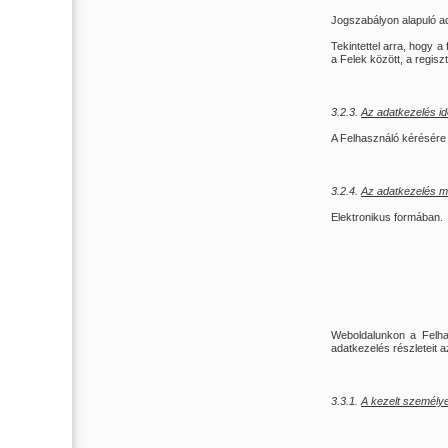
Jogszabályon alapuló ada
Tekintettel arra, hogy a
a Felek között, a regis
3.2.3.
Az adatkezelés i
A Felhasználó kérésére t
3.2.4.
Az adatkezelés m
Elektronikus formában.
Weboldalunkon a Felha
adatkezelés részleteit az
3.3.1.
A kezelt személye