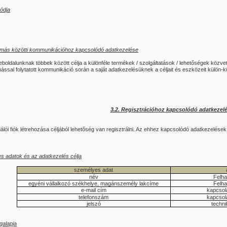
ódja
más közötti kommunikációhoz kapcsolódó adatkezelése
Weboldalunknak többek között célja a különféle termékek / szolgáltatások / lehetőségek közve
ssal folytatott kommunikáció során a saját adatkezelésüknek a céljait és eszközeit külön-
3.2. Regisztrációhoz kapcsolódó adatkezel
lói fiók létrehozása céljából lehetőség van regisztrálni. Az ehhez kapcsolódó adatkezelések 
s adatok és az adatkezelés célja
személyes adat
név
Felha
egyéni vállalkozó székhelye, magánszemély lakcíme
Felha
e-mail cím
kapcsola
telefonszám
kapcsola
jelszó
techn
galapja