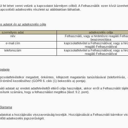
 fel lehet venni velünk a kapcsolatot bármilyen célból. A Felhasználók ezen kívül üzenhe
pcsolódó adatkezelés részletei az alábbiakban láthatóak.
s adatok és az adatkezelés célja
személyes adat
adatkezelés célja
név
Felhasználó, vagy a hirdetésre reagáló Felha
beazonosítása
e-mail cím
kapcsolatfelvétel a Felhasználóval, vagy a hir
reagáló Felhasználóval
telefonszám
kapcsolatfelvétel a Felhasználóval, vagy a hir
reagáló Felhasználóval
galapja
csolatfelvételkor megadott, önkéntes, kifejezett magatartás tanúsításával (telefonhívás
ól történő kezeléséhez (GDPR 6. cikk (1) bekezdés a) pontja).
ó adatait az eredeti adatfelvételtől eltérő célja használjuk, akkor erről a Felhasználót táj
tosítunk számára, hogy a felhasználást megtiltsa (lásd: 9.2. pont).
dőtartama
atokat a hozzájárulás visszavonásáig kezeljük. Hozzájárulását a Felhasználó bármikor vis
lőtti adatkezelés jogszerűségét.