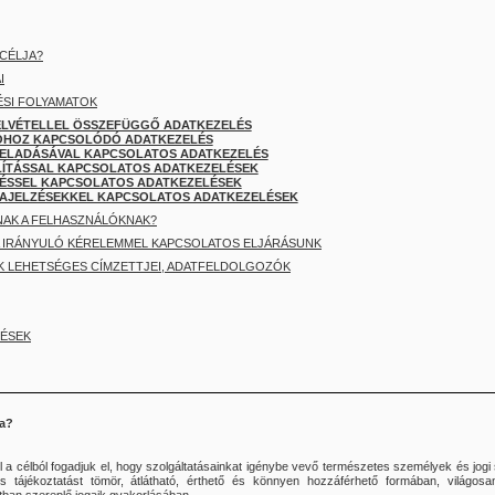
 CÉLJA?
I
ÉSI FOLYAMATOK
FELVÉTELLEL ÖSSZEFÜGGŐ ADATKEZELÉS
CIÓHOZ KAPCSOLÓDÓ ADATKEZELÉS
 FELADÁSÁVAL KAPCSOLATOS ADATKEZELÉS
LLÍTÁSSAL KAPCSOLATOS ADATKEZELÉSEK
ELÉSSEL KAPCSOLATOS ADATKEZELÉSEK
SZAJELZÉSEKKEL KAPCSOLATOS ADATKEZELÉSEK
NNAK A FELHASZNÁLÓKNAK?
 IRÁNYULÓ KÉRELEMMEL KAPCSOLATOS ELJÁRÁSUNK
OK LEHETSÉGES CÍMZETTJEI, ADATFELDOLGOZÓK
ZÉSEK
ja?
l a célból fogadjuk el, hogy szolgáltatásainkat igénybe vevő természetes személyek és jog
és tájékoztatást tömör, átlátható, érthető és könnyen hozzáférhető formában, világo