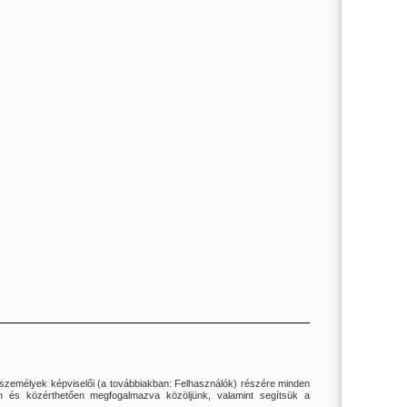
i személyek képviselői (a továbbiakban: Felhasználók) részére minden
san és közérthetően megfogalmazva közöljünk, valamint segítsük a