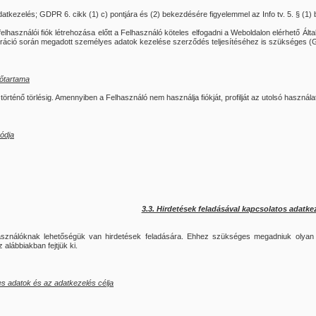
tkezelés; GDPR 6. cikk (1) c) pontjára és (2) bekezdésére figyelemmel az Info tv. 5. § (1) b
 felhasználói fiók létrehozása előtt a Felhasználó köteles elfogadni a Weboldalon elérhető Ál
ztráció során megadott személyes adatok kezelése szerződés teljesítéséhez is szükséges (G
dőtartama
örténő törlésig. Amennyiben a Felhasználó nem használja fiókját, profilját az utolsó használato
ódja
3.3. Hirdetések feladásával kapcsolatos adatke
sználóknak lehetőségük van hirdetések feladására. Ehhez szükséges megadniuk olyan i
 alábbiakban fejtjük ki.
s adatok és az adatkezelés célja