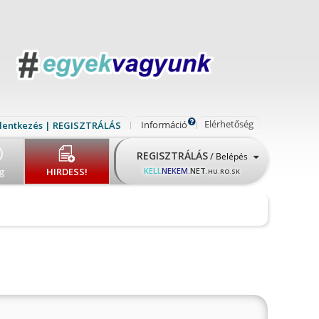
Elérhetőség
Információ
lentkezés | REGISZTRÁLÁS
REGISZTRÁLÁS
/
Belépés
g
HIRDESS!
KELL
NEKEM
.NET
.HU.RO.SK