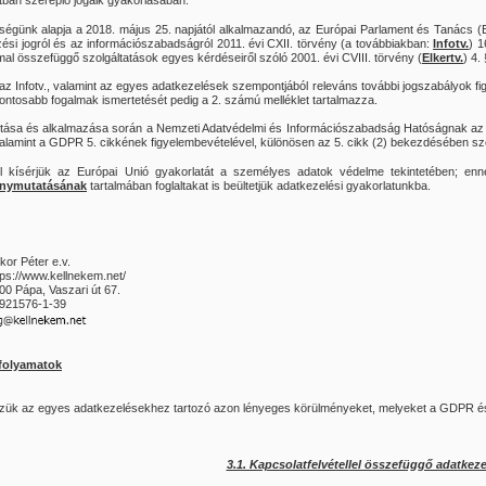
tban szereplő jogaik gyakorlásában.
ttségünk alapja a 2018. május 25. napjától alkalmazandó, az Európai Parlament és Tanács
ési jogról és az információszabadságról 2011. évi CXII. törvény
(a továbbiakban:
Infotv.
) 1
al összefüggő szolgáltatások egyes kérdéseiről szóló 2001. évi CVIII. törvény (
Elkertv.
) 4.
z Infotv., valamint az egyes adatkezelések szempontjából releváns további jogszabályok figy
fontosabb fogalmak ismertetését pedig a 2. számú melléklet tartalmazza.
akítása és alkalmazása során a Nemzeti Adatvédelmi és Információszabadság Hatóságnak az 
 valamint a GDPR 5. cikkének figyelembevételével, különösen az 5. cikk (2) bekezdésében sz
 kísérjük az Európai Unió gyakorlatát a személyes adatok védelme tekintetében; en
ánymutatásának
tartalmában foglaltakat is beültetjük adatkezelési gyakorlatunkba.
kor Péter e.v.
tps://www.kellnekem.net/
00 Pápa, Vaszari út 67.
921576-1-39
 folyamatok
zzük az egyes adatkezelésekhez tartozó azon lényeges körülményeket, melyeket a GDPR és 
3.1. Kapcsolatfelvétellel összefüggő adatkeze