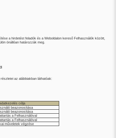
títése a hirdetést feladók és a Weboldalon kereső Felhasználók között,
külön önállóan határozzák meg.
és
részletei az alábbiakban láthatóak:
adatkezelés célja
sználó beazonosítása
sználó beazonosítása
ttartás a Felhasználóval
ttartás a Felhasználóval
ikai műveletek végzése