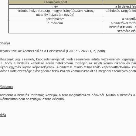
személyes adat
név
a hirdetést f
hirdetés helye (ország, megye, irányítószám, város,
a hirdetés tárgyát k
utcanév, házszám együtt)
telefonszám
a hirdető
e-mail cím
a hirdetővel tört
hirdetést feladó F
számára elé
galapja
melynek felei az Adatkezelő és a Felhasználó (GDPR 6. cikk (1) b) pont)
elhasználó jogi személy, kapcsolattartójának fenti személyes adatai kezelésének jogalapja
ke, hogy a hirdetés kezelése során hatékonyan történjen az üzleti kommunikáció és bárm
yújtani egymás kijelölt képviselőjének. A hirdetést feladó felhasználó kapcsolattartójának
éses kötelezettsége elősegíteni a felek közötti kommunikációt és megadni személyes adatait
dőtartama
datokat a hirdetés tartamáig kezeljük a fent meghatározott célokból. Miután a hirdetés 
vábbiakban nem használjuk a fenti célokból.
ódja