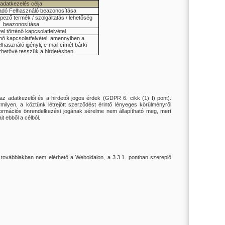
adatkezelés célja
eladó Felhasználó beazonosítása
épező termék / szolgáltatás / lehetőség
beazonosítása
vel történő kapcsolatfelvétel
énő kapcsolatfelvétel; amennyiben a
elhasználó igényli, e-mail címét bárki
rhetővé tesszük a hirdetésben
 az adatkezelői és a hirdetői jogos érdek (GDPR 6. cikk (1) f) pont).
ilyen, a köztünk létrejött szerződést érintő lényeges körülményről
 információs önrendelkezési jogának sérelme nem állapítható meg, mert
 ebből a célból.
a továbbiakban nem elérhető a Weboldalon, a 3.3.1. pontban szereplő