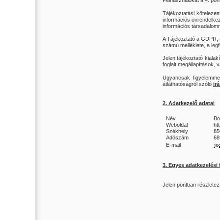
Felhasználókat a 4. pon
Tájékoztatási köteleze
információs önrendelkez
információs társadalomm
A Tájékoztató a GDPR, a
számú melléklete, a leg
Jelen tájékoztató kial
foglalt megállapítások,
Ugyancsak figyelemmel
átláthatóságról szóló
ir
2. Adatkezelő adatai
Név
Bo
Weboldal
ht
Székhely
85
Adószám
68
E-mail
3. Egyes adatkezelési
Jelen pontban részlete