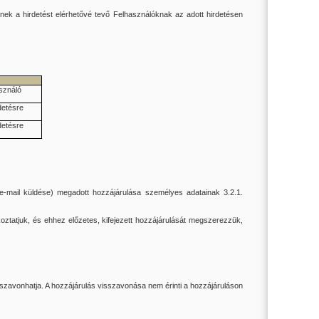
tnek a hirdetést elérhetővé tevő Felhasználóknak az adott hirdetésen
sználó
detésre
detésre
, e-mail küldése) megadott hozzájárulása személyes adatainak 3.2.1.
ékoztatjuk, és ehhez előzetes, kifejezett hozzájárulását megszerezzük,
szavonhatja. A hozzájárulás visszavonása nem érinti a hozzájáruláson