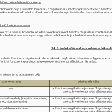
ó felhasználó adatkezelői minősége
Weboldalunk célja a különféle termékek / szolgáltatások / lehetőségek közvetítése a hirdetés
natkozásában önálló adatkezelőnek minősül, mivel a saját hirdetéséhez kapcsolódó adatkezel
dnek” funkció használata
ló ezt a funkciót használja, az általa továbbítani kívánt hirdetés megküldése vonatkozás
Ha a hirdetést nem személyes, vagy otthoni célból továbbítja a hirdetést továbbító személy 
3.4. Számla-kiállítással kapcsolatos adatkezel
e vehető Prémium szolgáltatások ellenértékének megfizetését követően – figyelemmel a 
llítunk ki. Az ezzel kapcsolatos adatkezelések részletei az alábbiakban láthatóak.
s adatok és az adatkezelés célja
személyes adat
adatkezelés célja
név
a Prémium szolgáltatás teljesítéséről (gazdaság
való számviteli elszámolás alátámasztá
lkozónál székhely (irányítószám, város,
a Prémium szolgáltatás teljesítéséről (gazdaság
anév, házszám együtt)
való számviteli elszámolás alátámasztá
ni vállalkozó adószáma
a Prémium szolgáltatás teljesítéséről (gazdaság
való számviteli elszámolás alátámasztá