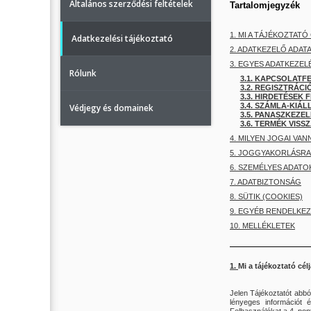
Általános szerződési feltételek
Tartalomjegyzék
1. MI A TÁJÉKOZTATÓ
Adatkezelési tájékoztató
2. ADATKEZELŐ ADATA
3. EGYES ADATKEZEL
Rólunk
3.1. KAPCSOLAT
3.2. REGISZTRÁ
3.3. HIRDETÉSEK
3.4. SZÁMLA-KIÁ
Védjegy és domainek
3.5. PANASZKEZ
3.6. TERMÉK VIS
4. MILYEN JOGAI VA
5. JOGGYAKORLÁSRA
6. SZEMÉLYES ADAT
7. ADATBIZTONSÁG
8. SÜTIK (COOKIES)
9. EGYÉB RENDELKE
10. MELLÉKLETEK
1.
Mi a tájékoztató cél
Jelen Tájékoztatót abbó
lényeges információt 