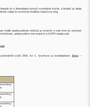
t feladók és a Weboldalon kereső személyek között, a hirdető az általa
ések céljait és eszközeit önállóan határozza meg.
ában önálló adatkezelőnek minősül az ismerős e-mail címe és nevének
ismerősének, adatkezelése nem terjed ki a GDPR hatálya alá.
ések
számvitelről szóló 2000. évi C. törvényre (a továbbiakban:
Sztv.
) –
i esemény)
sa
i esemény)
sa
i esemény)
sa