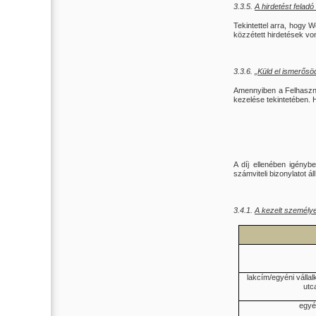
3.3.5.
A hirdetést felad
Tekintettel arra, hogy 
közzétett hirdetések vo
3.3.6.
„Küld el ismerősö
Amennyiben a Felhaszná
kezelése tekintetében. 
A díj ellenében igényb
számviteli bizonylatot á
3.4.1.
A kezelt személye
lakcím/egyéni válla
utc
egyé