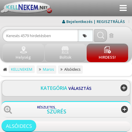
Menu
KERESÉS
Bejelentkezés | REGISZTRÁLÁS
ÚJ HIRDETÉS
BEJELENTKEZÉS
Helység
Boltok
HIRDESS!
REGISZTRÁLÁS
KELLNEKEM
Maros
Alsóidecs
ELÉRHETŐSÉG
BLOG
KATEGÓRIA
VÁLASZTÁS
BOLTOK
RÉSZLETES
SZŰRÉS
VISSZA
ALSÓIDECS