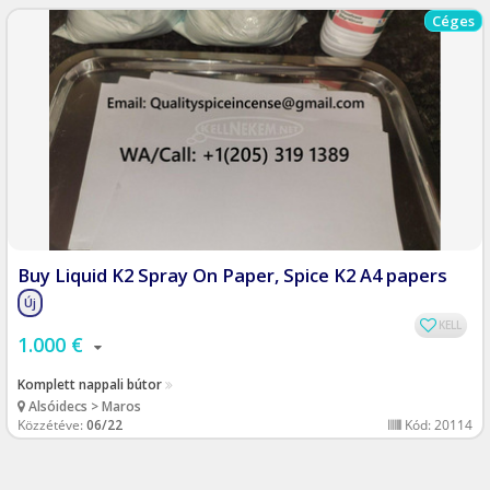
Céges
Buy Liquid K2 Spray On Paper, Spice K2 A4 papers
Új
KELL
1.000 €
Komplett nappali bútor
Alsóidecs > Maros
Közzétéve:
06/22
Kód: 20114