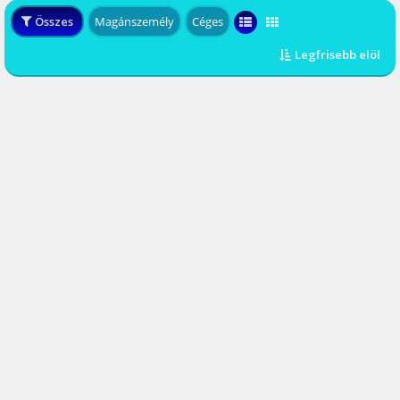
Összes
Magánszemély
Céges
Legfrisebb elöl