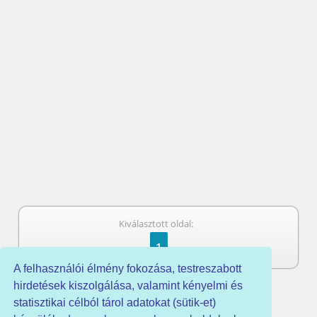
Kiválasztott oldal:
1
A felhasználói élmény fokozása, testreszabott
hirdetések kiszolgálása, valamint kényelmi és
statisztikai célból tárol adatokat (sütik-et)