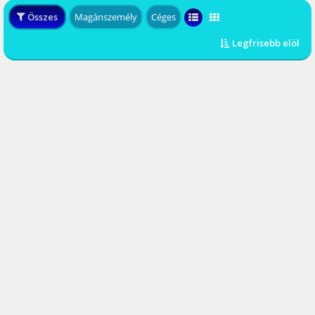
Összes
Magánszemély
Céges
Legfrisebb elöl