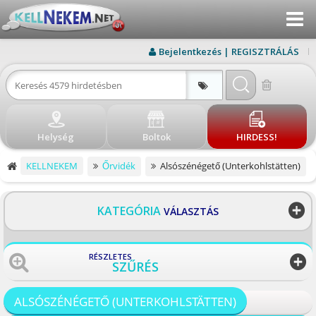
Menu
KERESÉS
Bejelentkezés | REGISZTRÁLÁS
ÚJ HIRDETÉS
BEJELENTKEZÉS
Helység
Boltok
HIRDESS!
REGISZTRÁLÁS
KELLNEKEM
Őrvidék
Alsószénégető (Unterkohlstätten)
ELÉRHETŐSÉG
BLOG
KATEGÓRIA
VÁLASZTÁS
BOLTOK
RÉSZLETES
SZŰRÉS
VISSZA
ALSÓSZÉNÉGETŐ (UNTERKOHLSTÄTTEN)