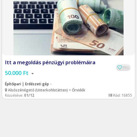
Itt a megoldás pénzügyi problémáira
KELL
50.000 Ft
Építőipari | Erdészeti gép
Alsószénégető (Unterkohlstätten) > Őrvidék
Közzétéve:
01/12
Kód: 16855