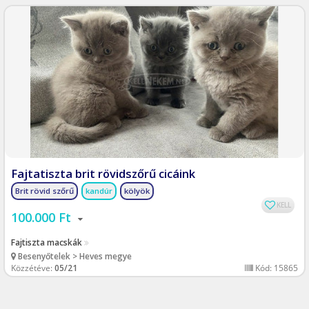
Fajtatiszta brit rövidszőrű cicáink
Brit rövid szőrű
kandúr
kölyök
KELL
100.000 Ft
Fajtiszta macskák
Besenyőtelek > Heves megye
Közzétéve:
05/21
Kód: 15865