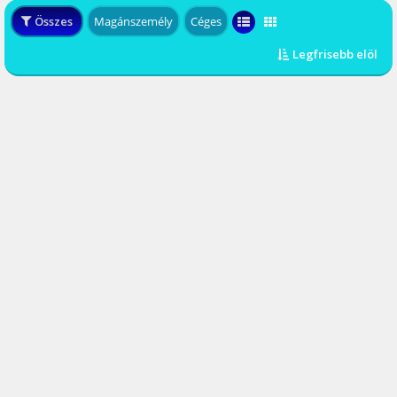
Összes
Magánszemély
Céges
Legfrisebb elöl