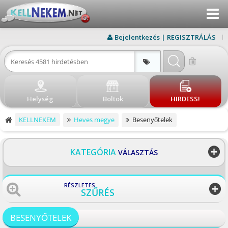
Menu
KERESÉS
Bejelentkezés | REGISZTRÁLÁS
ÚJ HIRDETÉS
BEJELENTKEZÉS
Helység
Boltok
HIRDESS!
REGISZTRÁLÁS
KELLNEKEM
Heves megye
Besenyőtelek
ELÉRHETŐSÉG
BLOG
KATEGÓRIA
VÁLASZTÁS
BOLTOK
RÉSZLETES
SZŰRÉS
VISSZA
BESENYŐTELEK