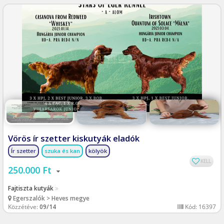
Vörös ír szetter kiskutyák eladók
Ír szetter
szuka és kan
kölyök
KELL
250.000 Ft
Fajtiszta kutyák
Egerszalók > Heves megye
Közzétéve:
09/14
Kód: 16397