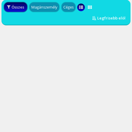
Összes
Magánszemély
Céges
Legfrisebb elöl