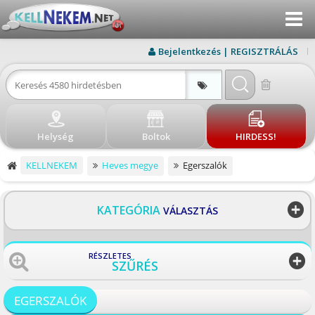
Menu
KERESÉS
Bejelentkezés | REGISZTRÁLÁS
ÚJ HIRDETÉS
BEJELENTKEZÉS
Helység
Boltok
HIRDESS!
REGISZTRÁLÁS
KELLNEKEM
Heves megye
Egerszalók
ELÉRHETŐSÉG
BLOG
KATEGÓRIA
VÁLASZTÁS
BOLTOK
RÉSZLETES
SZŰRÉS
VISSZA
EGERSZALÓK