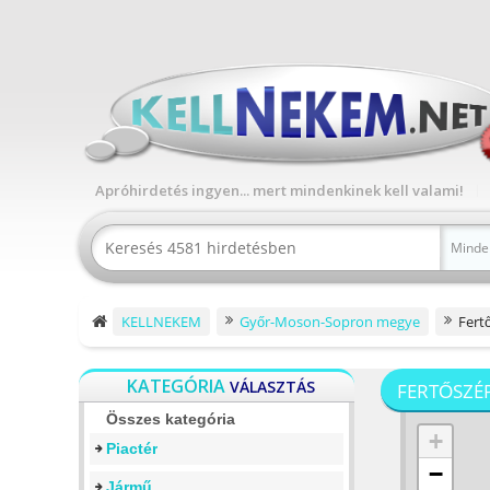
Apróhirdetés ingyen... mert mindenkinek kell valami!
Minde
KELLNEKEM
Győr-Moson-Sopron megye
Fert
KATEGÓRIA
VÁLASZTÁS
FERTŐSZÉ
Összes kategória
+
Piactér
−
Jármű