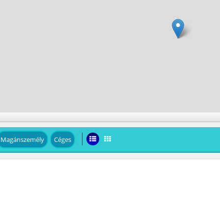
Magánszemély
Céges