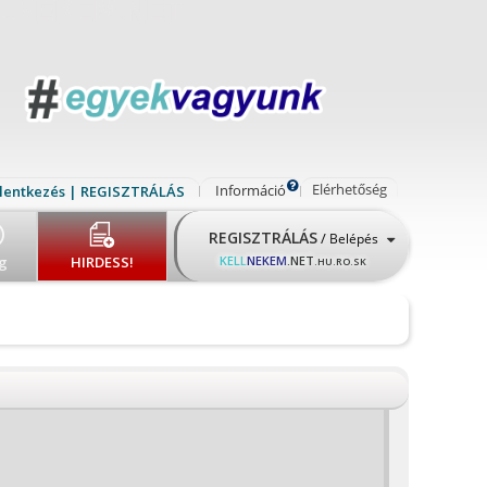
Elérhetőség
Információ
lentkezés | REGISZTRÁLÁS
REGISZTRÁLÁS
/
Belépés
g
HIRDESS!
KELL
NEKEM
.NET
.HU.RO.SK