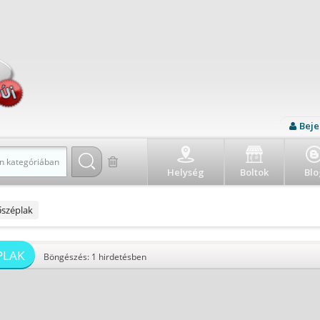
Beje
n kategóriában
Helység
Boltok
Blo
őszéplak
PLAK
Böngészés: 1 hirdetésben