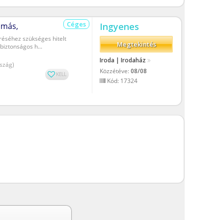
Céges
Ingyenes
y más,
éréséhez szükséges hitelt
Megtekintés
iztonságos h...
Iroda | Irodaház
szág)
Közzétéve:
08/08
KELL
Kód: 17324