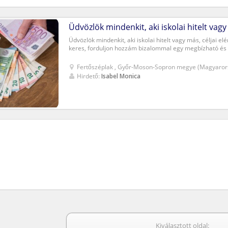
Üdvözlök mindenkit, aki iskolai hitelt vag
Üdvözlök mindenkit, aki iskolai hitelt vagy más, céljai el
keres, forduljon hozzám bizalommal egy megbízható és b
Fertőszéplak , Győr-Moson-Sopron megye (Magyaror
Hirdető:
Isabel Monica
Kiválasztott oldal: