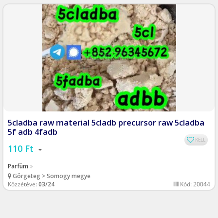
5cladba raw material 5cladb precursor raw 5cladba
5f adb 4fadb
KELL
110 Ft
Parfüm
Görgeteg > Somogy megye
Közzétéve:
03/24
Kód: 20044