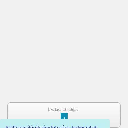
Kiválasztott oldal:
1
A felhasználói élmény fokozása, testreszabott