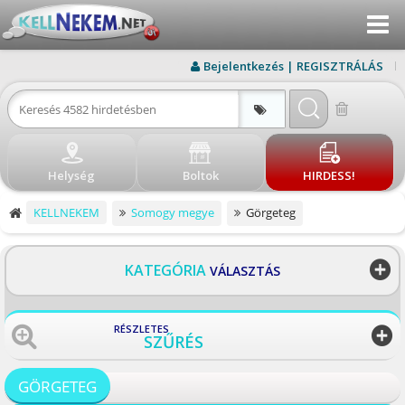
Menu
KERESÉS
Bejelentkezés | REGISZTRÁLÁS
ÚJ HIRDETÉS
BEJELENTKEZÉS
Helység
Boltok
HIRDESS!
REGISZTRÁLÁS
KELLNEKEM
Somogy megye
Görgeteg
ELÉRHETŐSÉG
BLOG
KATEGÓRIA
VÁLASZTÁS
BOLTOK
RÉSZLETES
SZŰRÉS
VISSZA
GÖRGETEG