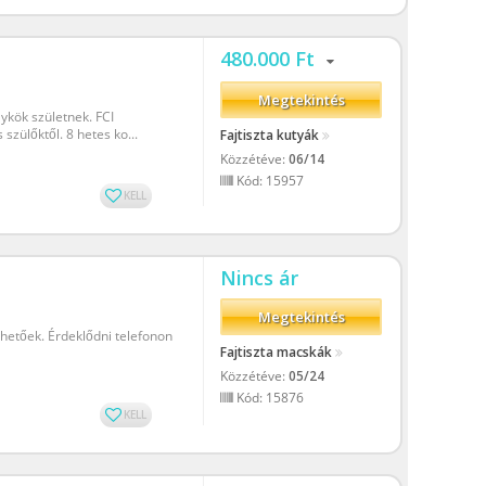
480.000 Ft
Megtekintés
kök születnek. FCI
zülőktől. 8 hetes ko...
Fajtiszta kutyák
Közzétéve:
06/14
Kód: 15957
KELL
Nincs ár
Megtekintés
hetőek. Érdeklődni telefonon
Fajtiszta macskák
Közzétéve:
05/24
Kód: 15876
KELL