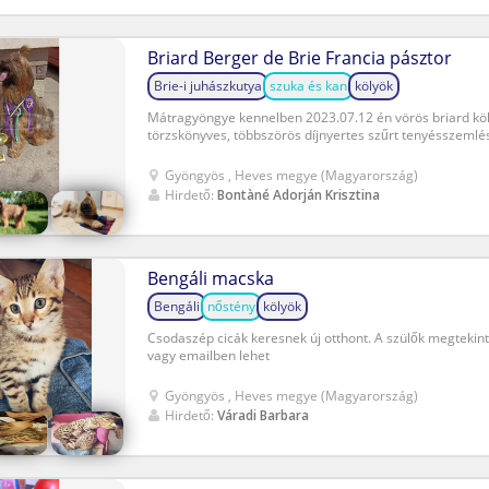
Briard Berger de Brie Francia pásztor
Brie-i juhászkutya
szuka és kan
kölyök
Mátragyöngye kennelben 2023.07.12 én vörös briard köly
törzskönyves, többszörös díjnyertes szűrt tenyésszemlés s
Gyöngyös , Heves megye (Magyarország)
Hirdető:
Bontàné Adorján Krisztina
Bengáli macska
Bengáli
nőstény
kölyök
Csodaszép cicák keresnek új otthont. A szülők megtekint
vagy emailben lehet
Gyöngyös , Heves megye (Magyarország)
Hirdető:
Váradi Barbara