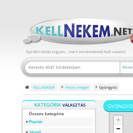
Apróhirdetés ingyen... mert mindenkinek kell valami!
Minde
KELLNEKEM
Heves megye
Gyöngyös
KATEGÓRIA
VÁLASZTÁS
GYÖNGYÖ
Összes kategória
+
Piactér
−
Jármű