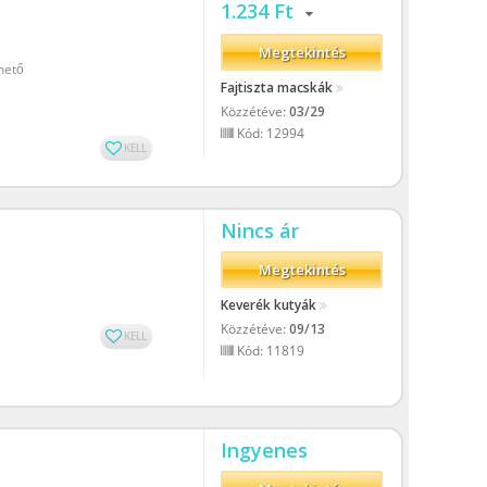
1.234 Ft
Megtekintés
hető
Fajtiszta macskák
Közzétéve:
03/29
Kód: 12994
KELL
Nincs ár
Megtekintés
Keverék kutyák
Közzétéve:
09/13
KELL
Kód: 11819
Ingyenes