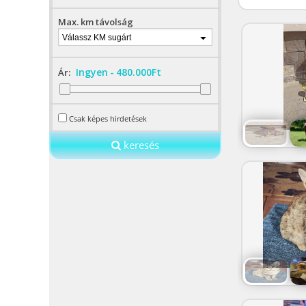
Max. km távolság
Válassz KM sugárt
Ingyen
-
480.000Ft
Ár:
Csak képes hirdetések
keresés