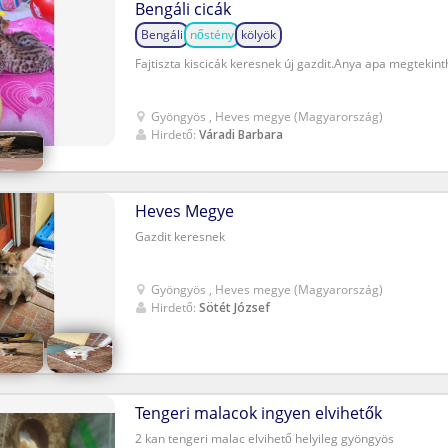
Bengáli cicák
Bengáli
nőstény
kölyök
Fajtiszta kiscicák keresnek új gazdit.Anya apa megtekint
Gyöngyös , Heves megye (Magyarország)
Hirdető:
Váradi Barbara
Heves Megye
Gazdit keresnek
Gyöngyös , Heves megye (Magyarország)
Hirdető:
Sötét József
Tengeri malacok ingyen elvihetők
2 kan tengeri malac elvihető helyileg gyöngyös