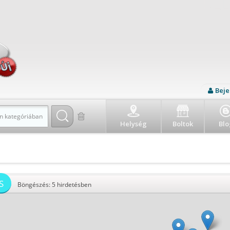
Beje
n kategóriában
Helység
Boltok
Blo
S
Böngészés: 5 hirdetésben