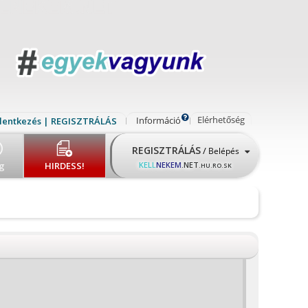
Elérhetőség
Információ
lentkezés | REGISZTRÁLÁS
REGISZTRÁLÁS
/
Belépés
g
HIRDESS!
KELL
NEKEM
.NET
.HU.RO.SK