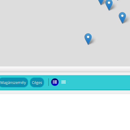
Magánszemély
Céges