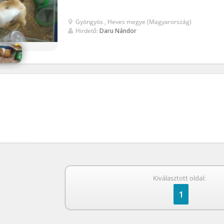
Gyöngyös , Heves megye (Magyarország)
Hirdető:
Daru Nándor
Kiválasztott oldal:
1