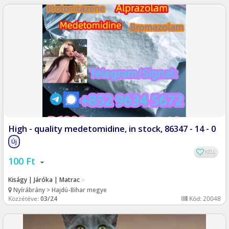
High - quality medetomidine, in stock, 86347 - 14 - 0
Új
KELL
100 Ft
Kiságy | Járóka | Matrac
Nyírábrány > Hajdú-Bihar megye
Közzétéve:
03/24
Kód: 20048