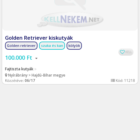
Golden Retriever kiskutyák
Golden retriever
szuka és kan
kölyök
KELL
100.000 Ft
Fajtiszta kutyák
Nyírábrány > Hajdú-Bihar megye
Közzétéve:
06/17
Kód: 11218