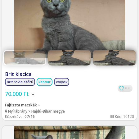
Brit kiscica
Brit rövid szőrű
kandúr
kölyök
KELL
70.000 Ft
Fajtiszta macskák
Nyírábrány > Hajdú-Bihar megye
Közzétéve:
07/16
Kód: 16120