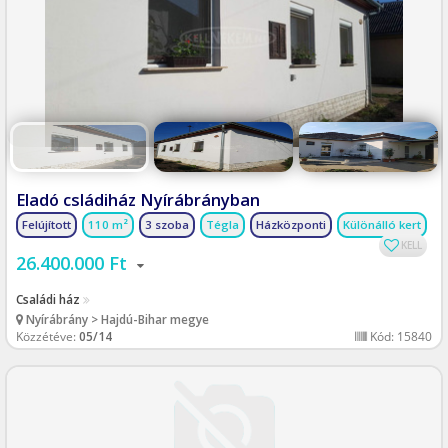
Eladó csládiház Nyírábrányban
Felújított
110
3 szoba
Tégla
Házközponti
Különálló kert
KELL
26.400.000 Ft
Családi ház
Nyírábrány > Hajdú-Bihar megye
Közzétéve:
05/14
Kód: 15840