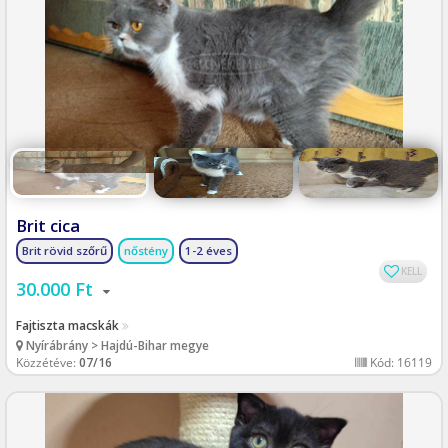
Brit cica
Brit rövid szőrű
nőstény
1-2 éves
KELL
30.000 Ft
Fajtiszta macskák
Nyírábrány > Hajdú-Bihar megye
Közzétéve:
07/16
Kód: 16119