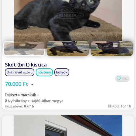
Skót (brit) kiscica
Brit rövid szőrű
nőstény
kölyök
KELL
70.000 Ft
Fajtiszta macskák
Nyírábrány > Hajdú-Bihar megye
Közzétéve:
07/16
Kód: 16118