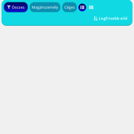
Összes
Magánszemély
Céges
Legfrisebb elöl