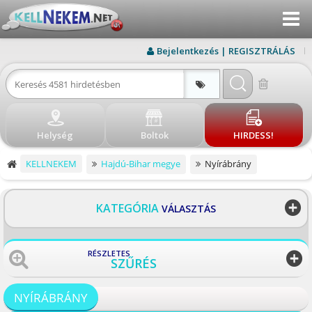
Menu
KERESÉS
Bejelentkezés | REGISZTRÁLÁS
ÚJ HIRDETÉS
BEJELENTKEZÉS
Helység
Boltok
HIRDESS!
REGISZTRÁLÁS
KELLNEKEM
Hajdú-Bihar megye
Nyírábrány
ELÉRHETŐSÉG
BLOG
KATEGÓRIA
VÁLASZTÁS
BOLTOK
RÉSZLETES
SZŰRÉS
VISSZA
NYÍRÁBRÁNY