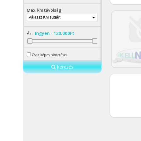
Max. km távolság
Válassz KM sugárt
Ingyen
-
120.000Ft
Ár:
Csak képes hirdetések
keresés