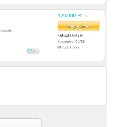
120.000 Ft
Megtekintés
nthetők.
Fajtiszta kutyák
Közzétéve:
04/05
Kód: 13999
KELL