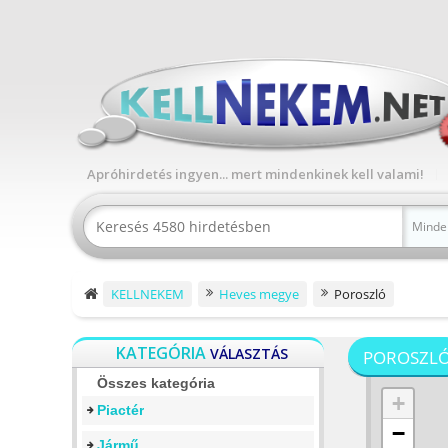
Apróhirdetés ingyen... mert mindenkinek kell valami!
Minde
KELLNEKEM
Heves megye
Poroszló
KATEGÓRIA
VÁLASZTÁS
POROSZL
Összes kategória
+
Piactér
−
Jármű