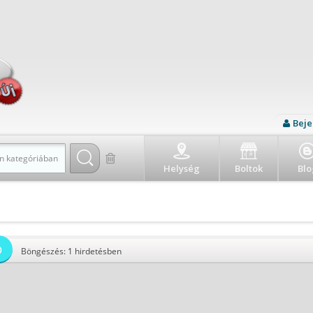
Beje
n kategóriában
Helység
Boltok
Blo
Ó
Böngészés: 1 hirdetésben