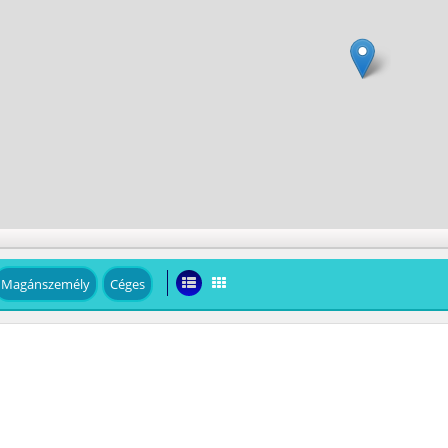
Magánszemély
Céges