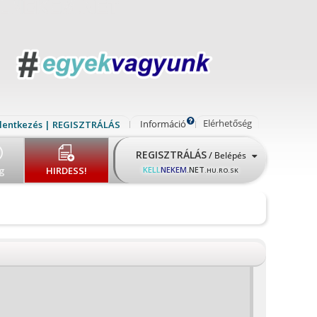
Elérhetőség
Információ
lentkezés | REGISZTRÁLÁS
REGISZTRÁLÁS
/
Belépés
g
HIRDESS!
KELL
NEKEM
.NET
.HU.RO.SK