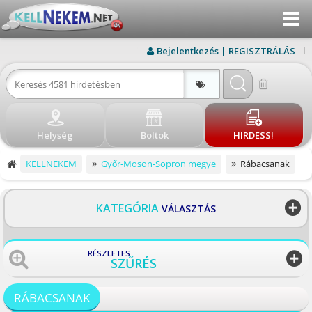
Menu
KERESÉS
Bejelentkezés | REGISZTRÁLÁS
ÚJ HIRDETÉS
BEJELENTKEZÉS
Helység
Boltok
HIRDESS!
REGISZTRÁLÁS
KELLNEKEM
Győr-Moson-Sopron megye
Rábacsanak
ELÉRHETŐSÉG
BLOG
KATEGÓRIA
VÁLASZTÁS
BOLTOK
RÉSZLETES
SZŰRÉS
VISSZA
RÁBACSANAK