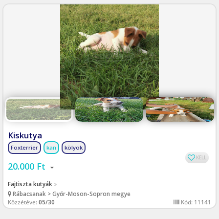
Kiskutya
Foxterrier
kan
kölyök
KELL
20.000 Ft
Fajtiszta kutyák
Rábacsanak > Győr-Moson-Sopron megye
Közzétéve:
05/30
Kód: 11141