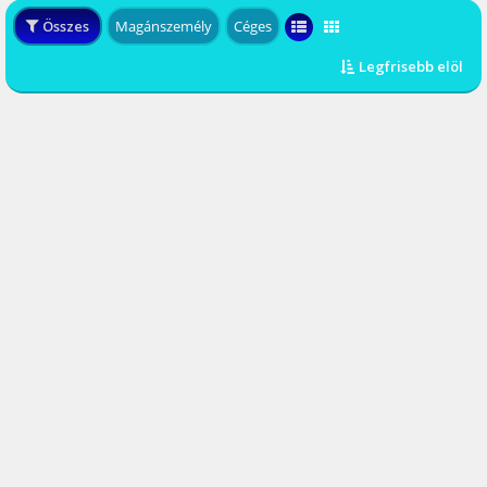
Összes
Magánszemély
Céges
Legfrisebb elöl