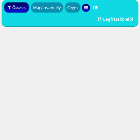
Összes
Magánszemély
Céges
Legfrisebb elöl