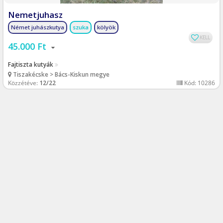
Nemetjuhasz
Német juhászkutya
szuka
kölyök
KELL
45.000 Ft
Fajtiszta kutyák
Tiszakécske > Bács-Kiskun megye
Közzétéve:
12/22
Kód: 10286