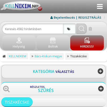
Menu
KERESÉS
Bejelentkezés | REGISZTRÁLÁS
ÚJ HIRDETÉS
BEJELENTKEZÉS
Helység
Boltok
HIRDESS!
REGISZTRÁLÁS
KELLNEKEM
Bács-Kiskun megye
Tiszakécske
ELÉRHETŐSÉG
BLOG
KATEGÓRIA
VÁLASZTÁS
BOLTOK
RÉSZLETES
SZŰRÉS
VISSZA
TISZAKÉCSKE