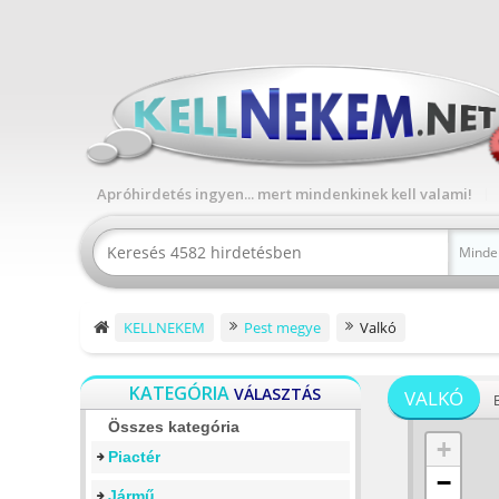
Apróhirdetés ingyen... mert mindenkinek kell valami!
Minde
KELLNEKEM
Pest megye
Valkó
KATEGÓRIA
VÁLASZTÁS
VALKÓ
Összes kategória
+
Piactér
−
Jármű