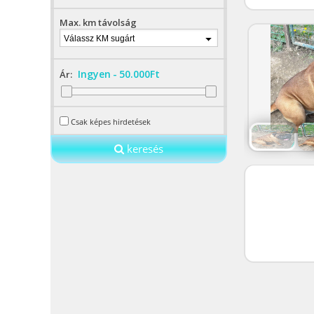
Max. km távolság
Válassz KM sugárt
Ingyen
-
50.000Ft
Ár:
Csak képes hirdetések
keresés