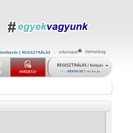
Elérhetőség
Információ
lentkezés | REGISZTRÁLÁS
REGISZTRÁLÁS
/
Belépés
g
HIRDESS!
KELL
NEKEM
.NET
.HU.RO.SK