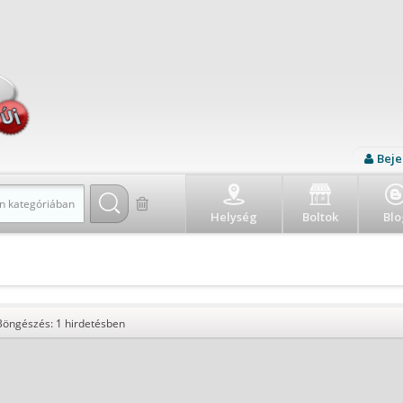
Beje
n kategóriában
Helység
Boltok
Blo
Böngészés: 1 hirdetésben