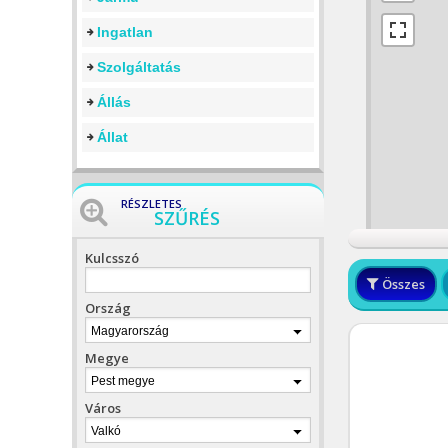
Ingatlan
Szolgáltatás
Állás
Állat
RÉSZLETES
SZŰRÉS
Kulcsszó
Összes
Ország
Magyarország
Megye
Pest megye
Város
Valkó