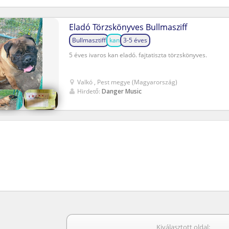
Eladó Törzskönyves Bullmasziff
Bullmasztiff
kan
3-5 éves
5 éves ivaros kan eladó. fajtatiszta törzskönyves.
Valkó , Pest megye (Magyarország)
Hirdető:
Danger Music
Kiválasztott oldal: