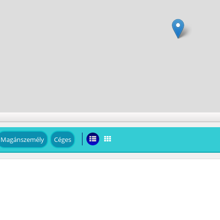
Magánszemély
Céges