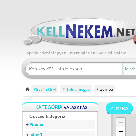
Apróhirdetés ingyen... mert mindenkinek kell valami!
Minde
KELLNEKEM
Tolna megye
Zomba
KATEGÓRIA
VÁLASZTÁS
ZOMBA
Összes kategória
+
Piactér
−
Jármű