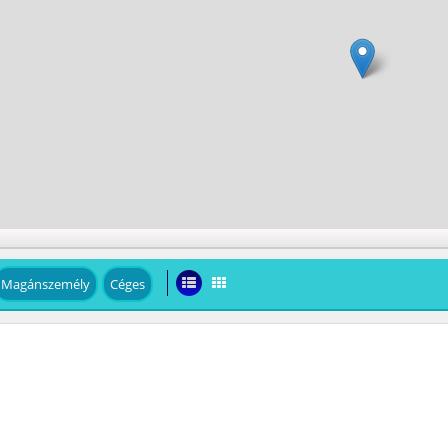
Magánszemély
Céges