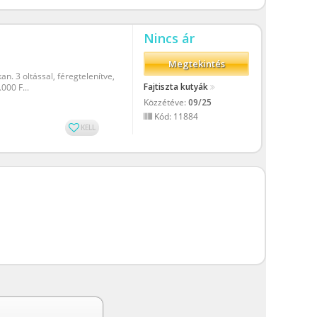
Nincs ár
Megtekintés
n. 3 oltással, féregtelenítve,
Fajtiszta kutyák
000 F...
Közzétéve:
09/25
Kód: 11884
KELL