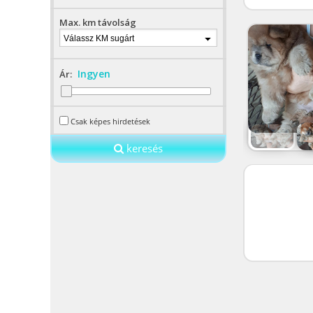
Max. km távolság
Válassz KM sugárt
Ingyen
Ár:
Csak képes hirdetések
keresés