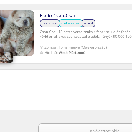
Eladó Csau-Csau
Csau csau
szuka és kan
kölyök
Csau-Csau 12 hetes vörös szukák, fehér szuka és fehér ka
rövid orral, erős csontozattal eladók. Irányár:90.000-100.
Zomba , Tolna megye (Magyarország)
Hirdető:
Wirth Mártonné
Kiválasztott oldal: