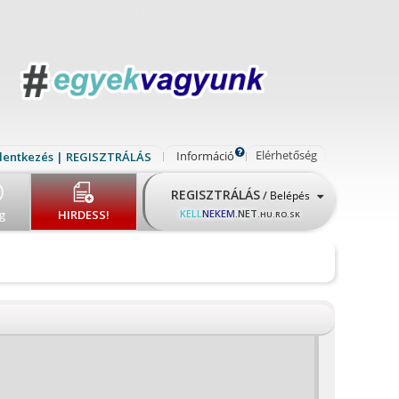
Elérhetőség
Információ
lentkezés | REGISZTRÁLÁS
REGISZTRÁLÁS
/
Belépés
g
HIRDESS!
KELL
NEKEM
.NET
.HU.RO.SK