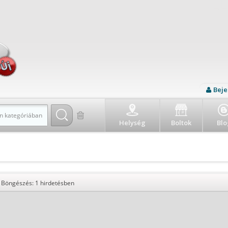
Beje
n kategóriában
Helység
Boltok
Blo
Böngészés: 1 hirdetésben