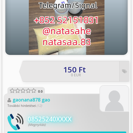
150 Ft
0 EUR
0.0
gaonana878 gao
További hirdetései
(12)
08525240XXXX
(Megnyitás)