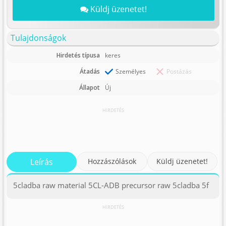
Küldj üzenetet!
Tulajdonságok
Hirdetés típusa
keres
Átadás
Személyes
Postázás
Állapot
Új
HIRDETÉS
Leírás
Hozzászólások
Küldj üzenetet!
5cladba raw material 5CL-ADB precursor raw 5cladba 5f
HIRDETÉS