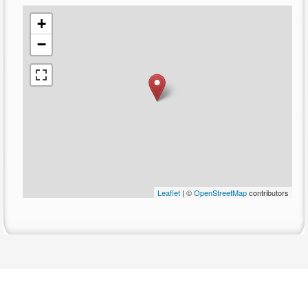
+
−
Leaflet
| ©
OpenStreetMap
contributors