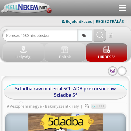
Menu
KERESÉS
Bejelentkezés | REGISZTRÁLÁS
ÚJ HIRDETÉS
BEJELENTKEZÉS
Helység
Boltok
HIRDESS!
REGISZTRÁLÁS
ELÉRHETŐSÉG
BLOG
5cladba raw material 5CL-ADB precursor raw
5cladba 5f
BOLTOK
Veszprém megye
Bakonyszentkirály
|
KELL
VISSZA