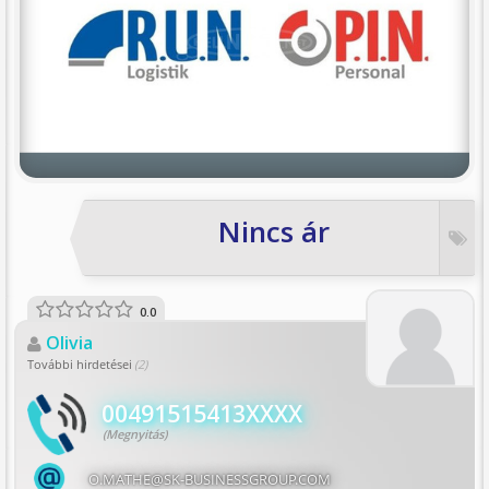
Nincs ár
0.0
Olivia
További hirdetései
(2)
00491515413XXXX
(Megnyitás)
O.MATHE@SK-BUSINESSGROUP.COM