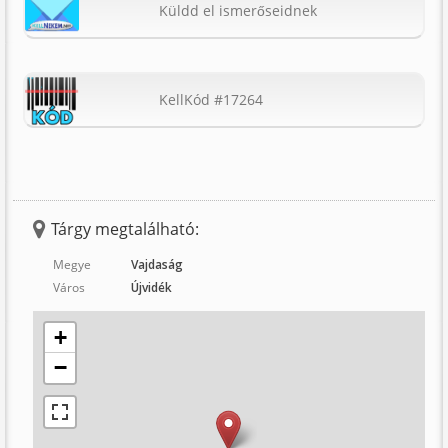
Küldd el ismerőseidnek
KellKód #17264
Tárgy megtalálható:
Megye
Vajdaság
Város
Újvidék
+
−