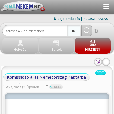
Menu
KERESÉS
Bejelentkezés | REGISZTRÁLÁS
ÚJ HIRDETÉS
BEJELENTKEZÉS
Helység
Boltok
HIRDESS!
REGISZTRÁLÁS
ELÉRHETŐSÉG
CÉGES
BLOG
Komissiózó állás Németországi raktárba
BOLTOK
Vajdaság
Újvidék
|
KELL
VISSZA