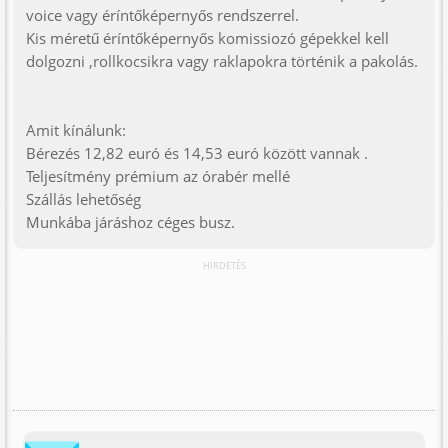
voice vagy éríntőképernyős rendszerrel.
Kis méretű éríntőképernyős komissiozó gépekkel kell
dolgozni ,rollkocsikra vagy raklapokra történik a pakolás.
Amit kínálunk:
Bérezés 12,82 euró és 14,53 euró között vannak .
Teljesítmény prémium az órabér mellé
Szállás lehetőség
Munkába járáshoz céges busz.
HIRDETÉS