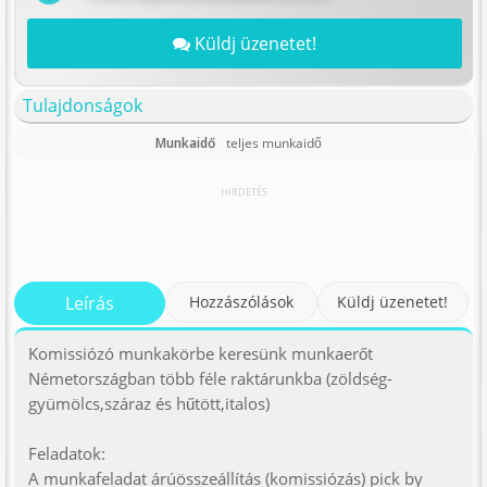
Küldj üzenetet!
Tulajdonságok
Munkaidő
teljes munkaidő
HIRDETÉS
Leírás
Hozzászólások
Küldj üzenetet!
Komissiózó munkakörbe keresünk munkaerőt
Németországban több féle raktárunkba (zöldség-
gyümölcs,száraz és hűtött,italos)
Feladatok:
A munkafeladat árúösszeállítás (komissiózás) pick by