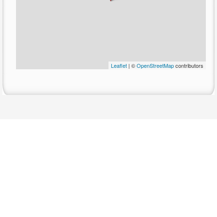
Leaflet
| ©
OpenStreetMap
contributors